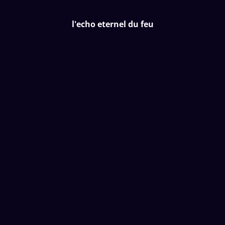
l'echo eternel du feu
l'echo eternel du feu
Accueil
/
Produits
/
Promotions
/
Pendule témoin en laiton
massif, doré.
%