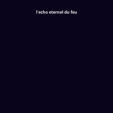
l'echo eternel du feu
l'echo eternel du feu
Accueil
/
Produits
/
Special Foire
/
P17 Yerba santa