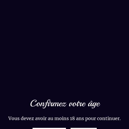
PARTAGER
Propriétés Magiqu
Plante de la Terre
l'herbe de l'ancra
sorcellerie, on brû
Confirmez votre âge
prospérité matériel
fumée profonde for
énergies et favori
Vous devez avoir au moins 18 ans pour continuer.
vos désirs magiqu