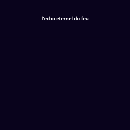
l'echo eternel du feu
l'echo eternel du feu
Accueil
Boutique
Nouveautés
Boutiques partenaires
P06 Patc
11,00 €
QUANTITÉ