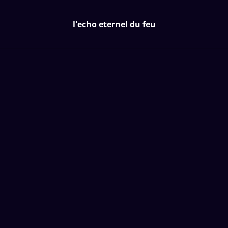
l'echo eternel du feu
l'echo eternel du feu
Accueil
/
Produits
/
Bijoux
/
Mini mojo