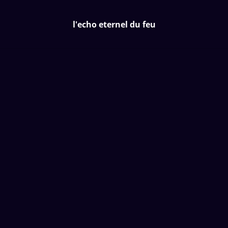
l'echo eternel du feu
l'echo eternel du feu
Accueil
/
Produits
/
Pierres brutes
/
Forme libre- Obsidienne
oeil céleste