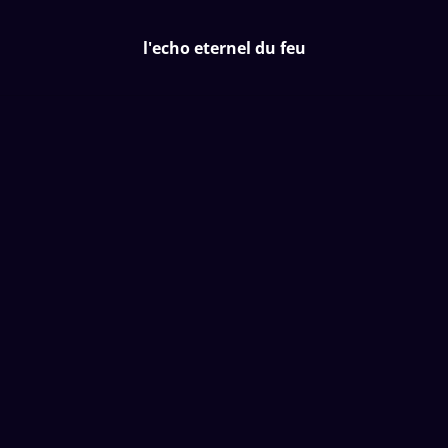
l'echo eternel du feu
l'echo eternel du feu
Accueil
/
Produits
/
Special Foire
/
E04 Jasmin