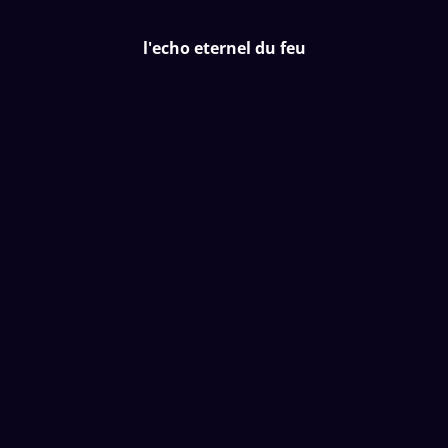
l'echo eternel du feu
l'echo eternel du feu
Accueil
/
Produits
/
Special Foire
/
Bague argent 925 ,
améthyste réglable
%