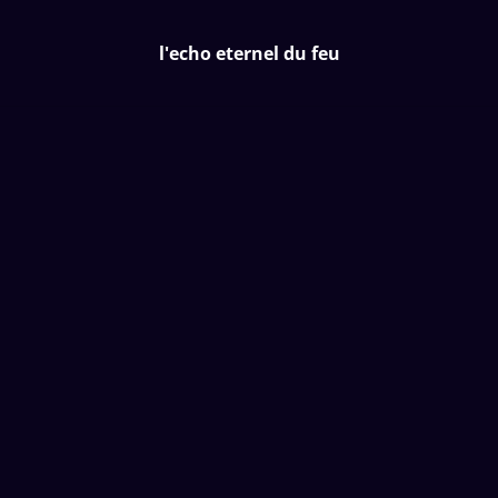
l'echo eternel du feu
l'echo eternel du feu
Accueil
/
Produits
/
Special Foire
/
B 03 Petit chaudron de
sorcière