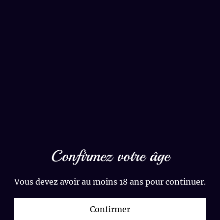
PARTAGER
Apportez une touche de magie
authentique à votre espace sacré avec cet
encensoir chaudron de sorcière
en métal
émaillé noir. Ce brûle-encens se distingue
par son design mystique unique : un
pentagramme central
niché au cœur
d'une
Triple Lune
finement détaillée,
symbolisant les cycles de la vie et
l'énergie féminine divine.
Confirmez votre âge
Fiche technique :
Vous devez avoir au moins 18 ans pour continuer.
•
Symbolique :
Pentagramme et Triple
Lune (Hécate).
Confirmer